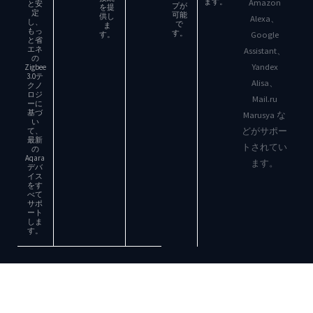
Amazon
ます。
と安
プが
を提
定
可能
供し
Alexa、
し、
で
ま
もっ
す。
Google
す。
と省
エネ
Assistant、
の
Yandex
Zigbee
3.0テ
Alisa、
クノ
ロジ
Mail.ru
ーに
基づ
Marusya な
い
どがサポー
て、
最新
トされてい
の
Aqara
ます。
デバ
イス
をす
べて
サポ
ート
しま
す。