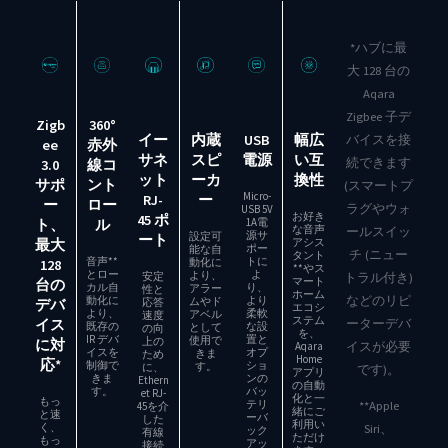
*ハブに最
大 128 台の
Aqara
Zigbee 子デ
Zigb
360°
バイスを接
イー
内蔵
USB
幅広
ee
赤外
サネ
スピ
電源
い互
続できます
3.0
線コ
ット
ーカ
換性
サポ
ント
(スマートプ
Micro-
RJ-
ー
ー
ロー
ラグやウォ
USB 5V
お好き
45 ポ
1A電
ト、
ル
な音声
ールスイッ
源サ
設定可
ート
アシス
最大
ポー
能な自
チ (ニュー
タント
音声**
トに
動化に
128
**やス
とロー
よ
より、
トラル付き)
安定
マート
台の
カル自
り、
アラー
性と
ホーム
などのリピ
動化に
より
ムやド
応答
デバ
エコシ
より、
柔軟
アベル
速度
ステム
ーターデバ
イス
既存の
な設
として
の向
を、
IR デバ
置と
使用で
上の
に対
イスが必要
Aqara
イスを
オプ
きま
ため
Home
応*
制御で
ショ
す。
に、
です)。
アプリ
きま
ンの
Ethern
の自動
す。
バッ
et RJ-
化と一
もっ
**Apple
テリ
45を介
緒にご
と速
ーバ
した
利用い
Siri、
く、
ック
有線
ただけ
もっ
アッ
接続